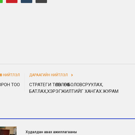
НӨХ НИЙТЛЭЛ
ДАРААГИЙН НИЙТЛЭЛ
ОРОН ТОО
СТРАТЕГИ ТӨЛӨВЛӨГӨӨ БОЛОВСРУУЛАХ,
БАТЛАХ,ХЭРЭГЖИЛТИЙГ ХАНГАХ ЖУРАМ
Худалдан авах ажиллагааны