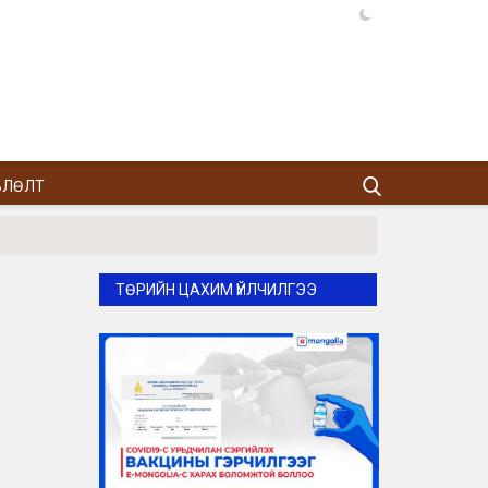
ВЛӨЛТ
ТӨРИЙН ЦАХИМ ҮЙЛЧИЛГЭЭ