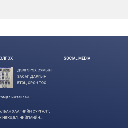
БОЛГОХ
SOCIAL MEDIA
ДЭЛГЭРЭХ СУМЫН
ЗАСАГ ДАРГЫН
БҮТЭЦ ОРОН ТОО
гомдлын тайлан
АЛБАН ХААГЧИЙН СУРГАЛТ,
 НӨХЦӨЛ, НИЙГМИЙН...