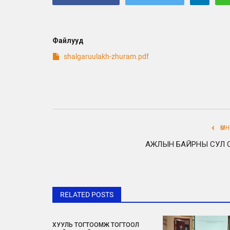
Файлууд
shalgaruulakh-zhuram.pdf
ӨМ
АЖЛЫН БАЙРНЫ СУЛ 
RELATED POSTS
ХУУЛЬ ТОГТООМЖ ТОГТООЛ