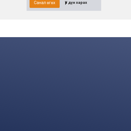
Санал өгөх
Үр дүн харах