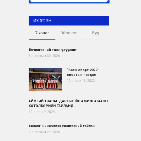
ИХ ҮЗСЭН
7 хоног
30 хоног
Бүгд
Үйлчилгээний тоон үзүүлэлт
6-р сарын 30, 2026
“Багш спорт 2022”
спортын наадам
12-р сар 16, 2022
АЙМГИЙН ЗАСАГ ДАРГЫН ҮЙЛ АЖИЛЛАГААНЫ
ХӨТӨЛБӨРИЙН ТАЙЛАНД...
12-р сар 9, 2024
Хяналт шинжилгээ үнэлгээний тайлан
6-р сарын 29, 2026