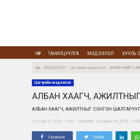
НҮҮР
ТАНИЛЦУУЛГА
МЭДЭЭЛЭЛ
ХУУЛЬ Э
Нүүр
МЭДЭЭЛЭЛ
Цаг үеийн мэдээлэл
АЛБАН ХААГЧ, А
Цаг үеийн мэдээлэл
АЛБАН ХААГЧ, АЖИЛТНЫ
АЛБАН ХААГЧ, АЖИЛТНЫГ СОНГОН ШАЛГАРУУ
12-р сар 10, 2024 - 14:52
Updated: 3-р сарын 30, 2025 - 12:4
Facebook
Twitter