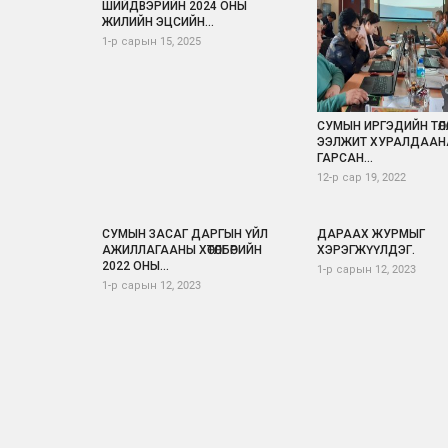
ШИЙДВЭРИЙН 2024 ОНЫ
ЖИЛИЙН ЭЦСИЙН...
1-р сарын 15, 2025
СУМЫН ИРГЭДИЙН ТӨЛӨ
ЭЭЛЖИТ ХУРАЛДААН
ГАРСАН...
12-р сар 19, 2022
СУМЫН ЗАСАГ ДАРГЫН ҮЙЛ
ДАРААХ ЖУРМЫГ
АЖИЛЛАГААНЫ ХӨТӨЛБӨРИЙН
ХЭРЭГЖҮҮЛДЭГ.
2022 ОНЫ...
1-р сарын 12, 2023
1-р сарын 12, 2023