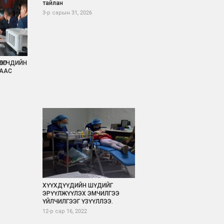
тайлан
3-р сарын 31, 2026
ӨЛӨГЧДИЙН
ААС
ХҮҮХДҮҮДИЙН ШҮДИЙГ
ЭРҮҮЛЖҮҮЛЭХ ЭМЧИЛГЭЭ
ҮЙЛЧИЛГЭЭГ ҮЗҮҮЛЛЭЭ.
12-р сар 16, 2022