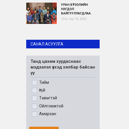
УРАН БҮТЭЭЛИЙН
НЭГДЭЛ
БАЙГУУЛЛАГДЛАА.
12-р сар 16, 2022
САНАЛ АСУУЛГА
Танд цахим хуудаснаас
мэдээлэл үзхэд хялбар байсан
уу
Тийм
Үгүй
Төвөгтэй
Ойлгомжтой
Амархан