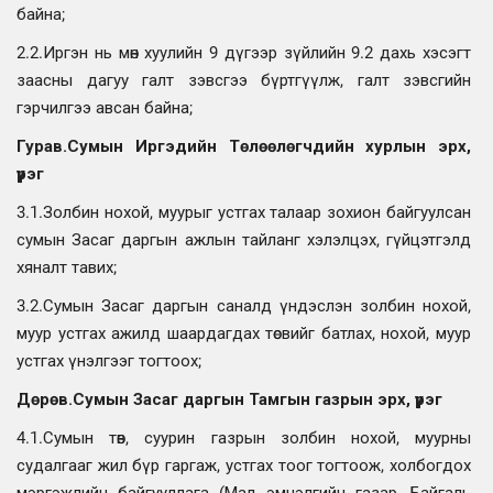
байна;
2.2.Иргэн нь мөн хуулийн 9 дүгээр зүйлийн 9.2 дахь хэсэгт
заасны дагуу галт зэвсгээ бүртгүүлж, галт зэвсгийн
гэрчилгээ авсан байна;
Гурав.Сумын Иргэдийн Төлөөлөгчдийн хурлын эрх,
үүрэг
3.1.Золбин нохой, муурыг устгах талаар зохион байгуулсан
сумын Засаг даргын ажлын тайланг хэлэлцэх, гүйцэтгэлд
хяналт тавих;
3.2.Сумын Засаг даргын саналд үндэслэн золбин нохой,
муур устгах ажилд шаардагдах төсвийг батлах, нохой, муур
устгах үнэлгээг тогтоох;
Дөрөв.Сумын Засаг даргын Тамгын
газрын эрх, үүрэг
4.1.Сумын төв, суурин газрын золбин нохой, муурны
судалгааг жил бүр гаргаж, устгах тоог тогтоож, холбогдох
мэргэжлийн байгууллага (Мал эмнэлгийн газар, Байгаль