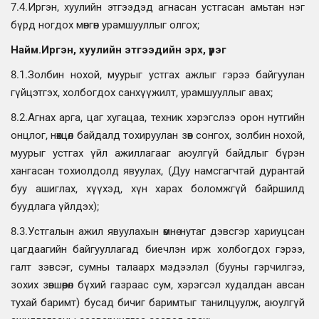
7.4.Иргэн, хуулийн этгээдэд агнасан устгасан амьтан нэг
бүрд ногдох мөнгөн урамшууллыг олгох;
Найм.Иргэн, хуулийн этгээдийн эрх, үүрэг
8.1.Золбин нохой, муурыг устгах ажлыг гэрээ байгуулан
гүйцэтгэх, холбогдох санхүүжилт, урамшууллыг авах;
8.2.Агнах арга, цаг хугацаа, техник хэрэгслээ орон нутгийн
онцлог, нөхцөл байдалд тохируулан зөв сонгох, золбин нохой,
муурыг устгах үйл ажиллагааг аюулгүй байдлыг бүрэн
хангасан тохиолдолд явуулах, (Дуу намсгагчтай дурантай
буу ашиглах, хүүхэд, хүн харах боломжгүй байршилд
буудлага үйлдэх);
8.3.Устгалын ажил явуулахын өмнө нутаг дэвсгэр хариуцсан
цагдаагийн байгууллагад биечлэн ирж холбогдох гэрээ,
галт зэвсэг, сумны талаарх мэдээлэл (бууны гэрчилгээ,
зохих зөвшөөрөл бүхий газраас сум, хэрэгсэл худалдан авсан
тухай баримт) бусад бичиг баримтыг танилцуулж, аюулгүй