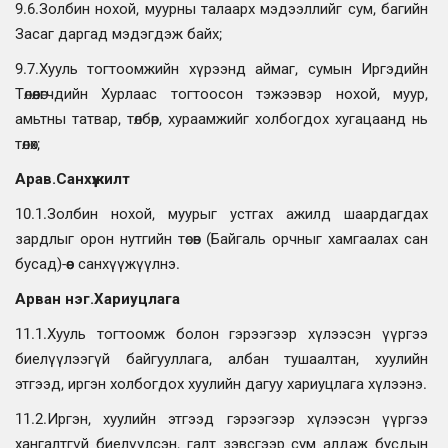
9.6.Золбин нохой, муурны талаарх мэдээллийг сум, багийн
Засаг даргад мэдэгдэж байх;
9.7.Хууль тогтоомжийн хүрээнд аймаг, сумын Иргэдийн
Төлөөлөгчдийн Хурлаас тогтоосон тэжээвэр нохой, муур,
амьтны татвар, төлбөр, хураамжийг холбогдох хугацаанд нь
төлөх;
Арав.Санхүүжилт
10.1.Золбин нохой, муурыг устгах ажилд шаардагдах
зардлыг орон нутгийн төсөв (Байгаль орчныг хамгаалах сан
бусад)-өөс санхүүжүүлнэ.
Арван нэг.Хариуцлага
11.1.Хууль тогтоомж болон гэрээгээр хүлээсэн үүргээ
биелүүлээгүй байгууллага, албан тушаалтан, хуулийн
этгээд, иргэн холбогдох хуулийн дагуу хариуцлага хүлээнэ.
11.2.Иргэн, хуулийн этгээд гэрээгээр хүлээсэн үүргээ
хангалтгүй биелүүлсэн, галт зэвсгээр сум алдаж бусдын