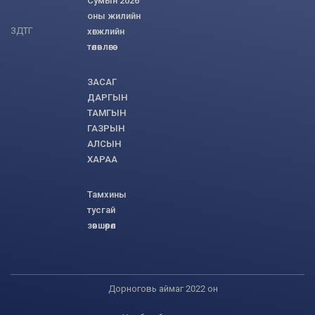
Сумын 2026
оны жилийн
ЗДТГ
хөгжлийн
төлөвлөгөө
ЗАСАГ
ДАРГЫН
ТАМГЫН
ГАЗРЫН
АЛСЫН
ХАРАА
Тамхины
тусгай
зөвшөөрөл
Дорноговь аймаг 2022 он