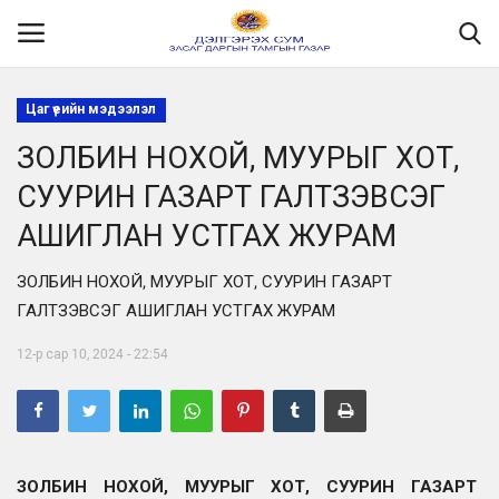
Цаг үеийн мэдээлэл
ЗОЛБИН НОХОЙ, МУУРЫГ ХОТ,
Нүүр
СУУРИН ГАЗАРТ ГАЛТЗЭВСЭГ
Танилцуулга
АШИГЛАН УСТГАХ ЖУРАМ
МЭДЭЭЛЭЛ
ЗОЛБИН НОХОЙ, МУУРЫГ ХОТ, СУУРИН ГАЗАРТ
ГАЛТЗЭВСЭГ АШИГЛАН УСТГАХ ЖУРАМ
Хууль эрх зүй
12-р сар 10, 2024 - 22:54
Шилэн данс
Ил тод байдал
ЗОЛБИН НОХОЙ, МУУРЫГ ХОТ, СУУРИН ГАЗАРТ
Бодлого төлөвлөлт