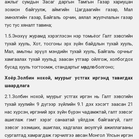
ажлыг сумдын Засаг даргын Тамгын Газар хариуцан
зохион байгуулж, аймгийн Цагдаагийн газар, Мал
эмнэлгийн газар, Байгаль орчин, аялал жуулчлалын газар
тус тус хяналт тавина;
1.5.Энэхүү журамд хэрэглэсэн нэр томьёог Галт зэвсгийн
тухай хууль, Хот, тосгоны эрх зүйн байдлын тухай хууль,
Мал, амьтны эрүүл мэндийн тухай хууль, Байгаль орчныг
хамгаалах тухай хуульд заасан утгаар ойлгож, холбогдох
бусад хууль тогтоомж, стандартыг мөрдлөг болгоно;
Хоёр.
Золбин нохой, муурыг устгах иргэнд тавигдах
шаардлага
2.1.Золбин нохой, муурыг устгах иргэн нь Галт зэвсгийн
тухай хуулийн 9 дүгээр зүйлийн 9.1 дэх хэсэгт заасан 21
нас хүрсэн, иргэний эрх зүйн бүрэн чадамжтай, галт зэвсэг
ашиглаж гэмт хэрэг санаатай үйлдэж байгаагүй, галт
зэвсэг эзэмших, ашиглах, хадгалах аюулгүй ажиллагааны
сургалтад хамрагдаж гэрчилгээ авсан Монгол Улсын иргэн