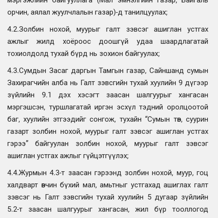
орчин, аялал жуулчлалын газар)-д танилцуулах;
4.2.Золбин нохой, муурыг галт зэвсэг ашиглан устгах
ажлыг жилд хоёроос доошгүй удаа шаардлагатай
тохиолдолд тухай бүрд нь зохион байгуулах;
4.3.Сумдын Засаг даргын Тамгын газар, Сайншанд сумын
Захирагчийн алба нь Галт зэвсгийн тухай хуулийн 9 дүгээр
зүйлийн 9.1 дэх хэсэгт заасан шалгуурыг хангасан
мэргэшсэн, туршлагатай иргэн эсхүл тэдний оролцоотой
баг, хуулийн этгээдийг сонгож, тухайн “Сумын төв, суурин
газарт золбин нохой, муурыг галт зэвсэг ашиглан устгах
гэрээ” байгуулан золбин нохой, муурыг галт зэвсэг
ашиглан устгах ажлыг гүйцэтгүүлэх;
4.4.Журмын 4.3-т заасан гэрээнд золбин нохой, муур, гоц
халдварт өвчин бүхий мал, амьтныг устгахад ашиглах галт
зэвсэг нь Галт зэвсгийн тухай хуулийн 5 дугаар зүйлийн
5.2-т заасан шалгуурыг хангасан, жил бүр тооллогод