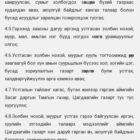
хамруулсан, сумыг холбогдох зөвшөөрөл бүхий газраас
худалдан авах, аюулгүй байдлыг хангах талаар болон
бусад асуудлыг харилцан тохиролцож тусгах;
4.5.Гэрээнд заасны дагуу иргэнд устгасан золбин нохой,
муур, мал, амьтан нэг бүрд ногдох мөнгөн урамшууллыг
олгох;
4.6.Устгасан золбин нохой, муурыг хууль тогтоомжид өөрөөр
заагаагүй бол хүн амын суурьшлын бүсээс хол, хогийн цэг,
бусад зориулалтын газарт зөөвөрлөж булж устгах,
халдваргүйжүүлэх арга хэмжээ авах;
4.7.Устгалын тайланг хагас, бүтэн жилээр гаргаж аймгийн
Засаг даргын Тамгын газар, Цагдаагийн газарт тус тус
хүргүүлэх;
4.8.Золбин нохой, муурыг устгах гэрээ байгуулсан иргэн,
хуулийн этгээдийн талаарх мэдээллийг аймгийн
Цагдаагийн газарт нэн даруй гарган өгч, аюулгүй байдлын
баталгаа, зааварчилгаа авах;