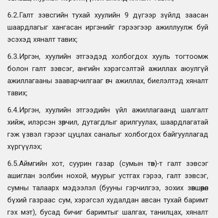
6.2.Галт зэвсгийн тухай хуулийн 9 дүгээр зүйлд заасан
шаардлагыг хангасан иргэнийг гэрээгээр ажиллуулж буй
эсэхэд хяналт тавих;
6.3.Иргэн, хуулийн этгээдэд холбогдох хууль тогтоомж
болон галт зэвсэг, ангийн хэрэгсэлтэй ажиллах аюулгүй
ажиллагааны зааварчилгааг өгч ажиллах, биелэлтэд хяналт
тавих;
6.4.Иргэн, хуулийн этгээдийн үйл ажиллагаанд шалгалт
хийж, илэрсэн зөрчил, дутагдлыг арилгуулах, шаардлагатай
гэж үзвэл гэрээг цуцлах саналыг холбогдох байгууллагад
хүргүүлэх;
6.5.Аймгийн хот, суурин газар (сумын төв)-т галт зэвсэг
ашиглан золбин нохой, муурыг устгах гэрээ, галт зэвсэг,
сумны талаарх мэдээлэл (бууны гэрчилгээ, зохих зөвшөөрөл
бүхий газраас сум, хэрэгсэл худалдан авсан тухай баримт
гэх мэт), бусад бичиг баримтыг шалгах, танилцах, хяналт