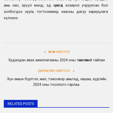
амь нас, эрүүл мэнд, эд хөрөнгөд хохирол учруулсан бол
холбогдох хууль тогтоомжид заасны дагуу хариуцлага
хүлээнэ.
ӨМНӨХ НИЙТЛЭЛ
Худалдан авах ажиллагааны 2024 оны төлөвлөгөөний тайлан
ДАРААГИЙН НИЙТЛЭЛ
Хүн амын бүртгэл, мал, тэжээвэр амьтад, хашаа, худгийн
2024 оны тооллого гарлаа.
RELATED POSTS