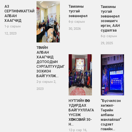
А3
Тамхины
Тамхины
СЕРТИФИКАТТАЙ
тусгай
тусгай
АЛБАН
зөвшөөрөл
зөвшөөрөл
ХААГЧИД
эзэмшигч
6-р сарын
иргэн, ААН
1-р сарын
30, 2026
судалгаа
12, 2023
6-р сарын
29, 2025
ТӨРИЙН
АЛБАН
ХААГЧИД
ДОТООДЫН
СУРГАЛТУУДЫГ
ЗОХИОН
БАЙГУУЛЖ...
2-р сарын 2,
2023
НУТГИЙН ӨӨРӨӨ
“Бүсчилсэн
УДИРДАХ
хөгжил-
БАЙГУУЛЛАГА
Төрийн
ҮҮСЭЖ
албаны
ХӨГЖСӨНИЙ 30-
манлайлал”
Н...
сэдэвт
говийн...
12-р сар 16,