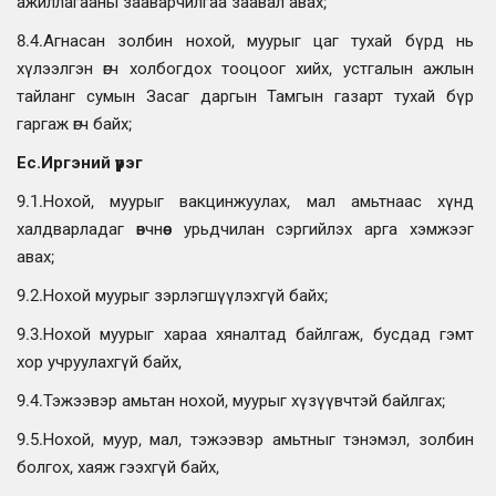
ажиллагааны зааварчилгаа заавал авах;
8.4.Агнасан золбин нохой, муурыг цаг тухай бүрд нь
хүлээлгэн өгч холбогдох тооцоог хийх, устгалын ажлын
тайланг сумын Засаг даргын Тамгын газарт тухай бүр
гаргаж өгч байх;
Ес.Иргэний үүрэг
9.1.Нохой, муурыг вакцинжуулах, мал амьтнаас хүнд
халдварладаг өвчнөөс урьдчилан сэргийлэх арга хэмжээг
авах;
9.2.Нохой муурыг зэрлэгшүүлэхгүй байх;
9.3.Нохой муурыг хараа хяналтад байлгаж, бусдад гэмт
хор учруулахгүй байх,
9.4.Тэжээвэр амьтан нохой, муурыг хүзүүвчтэй байлгах;
9.5.Нохой, муур, мал, тэжээвэр амьтныг тэнэмэл, золбин
болгох, хаяж гээхгүй байх,