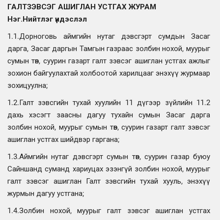
ГАЛТ
ЗЭВСЭГ АШИГЛАН УСТГАХ ЖУРАМ
Нэг.Нийтлэг үндэслэл
1.1.Дорноговь аймгийн нутаг дэвсгэрт сумдын Засаг
дарга, Засаг даргын Тамгын газраас золбин нохой, муурыг
сумын төв, суурин газарт галт зэвсэг ашиглан устгах ажлыг
зохион байгуулахтай холбоотой харилцааг энэхүү журмаар
зохицуулна;
1.2.Галт зэвсгийн тухай хуулийн 11 дүгээр зүйлийн 11.2
дахь хэсэгт заасны дагуу тухайн сумын Засаг дарга
золбин нохой, муурыг сумын төв, суурин газарт галт зэвсэг
ашиглан устгах шийдвэр гаргана;
1.3.Аймгийн нутаг дэвсгэрт сумын төв, суурин газар буюу
Сайншанд суманд хариуцах эзэнгүй золбин нохой, муурыг
галт зэвсэг ашиглан Галт зэвсгийн тухай хууль, энэхүү
журмын дагуу устгана;
1.4.Золбин нохой, муурыг галт зэвсэг ашиглан устгах