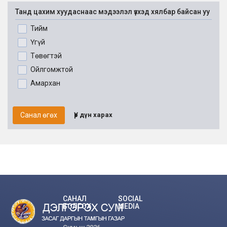
Танд цахим хуудаснаас мэдээлэл үзхэд хялбар байсан уу
Тийм
Үгүй
Төвөгтэй
Ойлгомжтой
Амархан
Санал өгөх
Үр дүн харах
САНАЛ
SOCIAL
БОЛГОХ
MEDIA