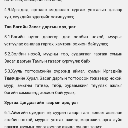
4.9.Иргэдэд эртнээс мэдээлэл хүргэж устгалын цагаар
хүн, хүүхдийн хөдөлгөөнийг зохицуулах;
Тав.Багийн Засаг даргын эрх, үүрэг
5.1.Багийн нутаг дэвсгэр дэх золбин нохой, муурыг
устгуулах саналаа гаргах, хамтран зохион байгуулах;
5.2.Золбин нохой, муурны тоо, судалгааг гаргаж сумын
Засаг даргын Тамгын газарт хүргүүлж байх
5.3.Хууль тогтоомжийн хүрээнд аймаг, сумын Иргэдийн
Төлөөлөгчдийн Хурал, Засаг даргын тогтоосон тэжээвэр нохой,
муур, амьтны татвар, төлбөр, хураамжийг төлүүлэх ажлыг
багийн хэмжээнд зохион байгуулах;
Зургаа.Цагдаагийн газрын эрх, үүрэг
6.1.Аймгийн сумдын төв, суурин газарт галт зэвсэг ашиглан
золбин нохой, муурыг устгах ажилд мэргэжил, арга зүйн
зөвлөгөө өгөх, журмыг хэрэгжүүлэх ажилд хяналт тавих;