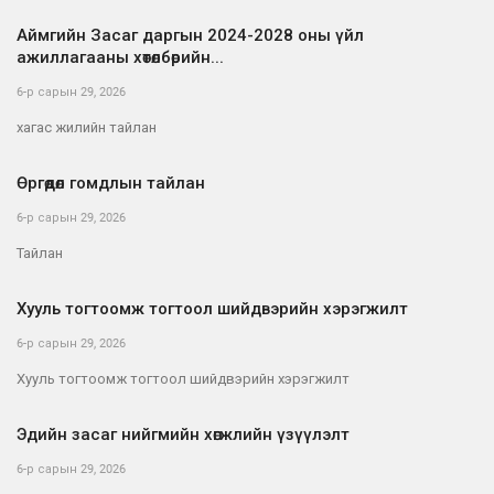
Аймгийн Засаг даргын 2024-2028 оны үйл
ажиллагааны хөтөлбөрийн...
6-р сарын 29, 2026
хагас жилийн тайлан
Өргөдөл гомдлын тайлан
6-р сарын 29, 2026
Тайлан
Хууль тогтоомж тогтоол шийдвэрийн хэрэгжилт
6-р сарын 29, 2026
Хууль тогтоомж тогтоол шийдвэрийн хэрэгжилт
Эдийн засаг нийгмийн хөгжлийн үзүүлэлт
6-р сарын 29, 2026