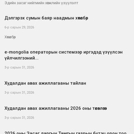
Эдийн засаг нийгмийн хөгжлийн үзүүлэлт
Дэлгэрэх сумын баяр наадмын хөтөлбөр
6-р сарын 29, 2026
Хөтөлбөр
е-mongolia операторын системээр иргэдэд үзүүлсэн
үйлчилгээний...
3-р сарын 31, 2026
Худалдан авах ажиллагааны тайлан
3-р сарын 31, 2026
Худалдан авах ажиллагааны 2026 оны төлөвлөгөө
3-р сарын 31, 2026
2026 оны Засаг даргын Тамгын газрын бүтэц орон тоо