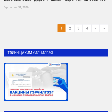
3-р сарын 31, 2026
›
»
1
2
3
4
ТӨРИЙН ЦАХИМ ҮЙЛЧИЛГЭЭ