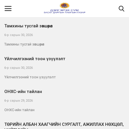
Тамхины тусгай зөвшөөрөл
6-р сарын 30, 2026
Нүүр
Тамхины тусгай зөвшөөрөл
Танилцуулга
Үйлчилгээний тоон үзүүлэлт
МЭДЭЭЛЭЛ
6-р сарын 30, 2026
Үйлчилгээний тоон үзүүлэлт
Хууль эрх зүй
ОНХС-ийн тайлан
Шилэн данс
6-р сарын 29, 2026
ОНХС-ийн тайлан
Ил тод байдал
ТӨРИЙН АЛБАН ХААГЧИЙН СУРГАЛТ, АЖИЛЛАХ НӨХЦӨЛ,
Бодлого төлөвлөлт