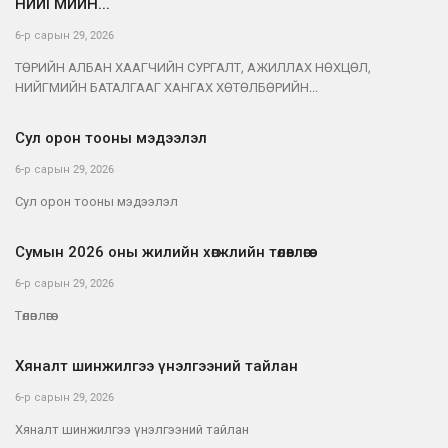
НИЙГМИЙН...
6-р сарын 29, 2026
ТӨРИЙН АЛБАН ХААГЧИЙН СУРГАЛТ, АЖИЛЛАХ НӨХЦӨЛ,
НИЙГМИЙН БАТАЛГААГ ХАНГАХ ХӨТӨЛБӨРИЙН...
Сул орон тооны мэдээлэл
6-р сарын 29, 2026
Сул орон тооны мэдээлэл
Сумын 2026 оны жилийн хөгжлийн төлөвлөгөө
6-р сарын 29, 2026
Төлөвлөгөө
Хяналт шинжилгээ үнэлгээний тайлан
6-р сарын 29, 2026
Хяналт шинжилгээ үнэлгээний тайлан