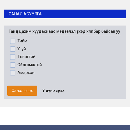
САНАЛ АСУУЛГА
Танд цахим хуудаснаас мэдээлэл үзхэд хялбар байсан уу
Тийм
Үгүй
Төвөгтэй
Ойлгомжтой
Амархан
Санал өгөх
Үр дүн харах