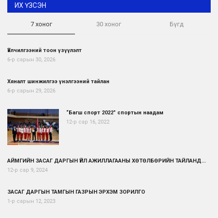
ИХ ҮЗСЭН
7 хоног
30 хоног
Бүгд
Үйлчилгээний тоон үзүүлэлт
6-р сарын 30, 2026
Хяналт шинжилгээ үнэлгээний тайлан
6-р сарын 29, 2026
“Багш спорт 2022” спортын наадам
12-р сар 16, 2022
АЙМГИЙН ЗАСАГ ДАРГЫН ҮЙЛ АЖИЛЛАГААНЫ ХӨТӨЛБӨРИЙН ТАЙЛАНД...
12-р сар 9, 2024
ЗАСАГ ДАРГЫН ТАМГЫН ГАЗРЫН ЭРХЭМ ЗОРИЛГО
1-р сарын 12, 2023