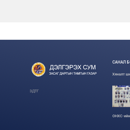
САНАЛ 
Хяналт ши
ЗДТГ
ОНХС-ийн