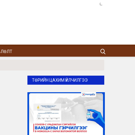
ВЛӨЛТ
ТӨРИЙН ЦАХИМ ҮЙЛЧИЛГЭЭ