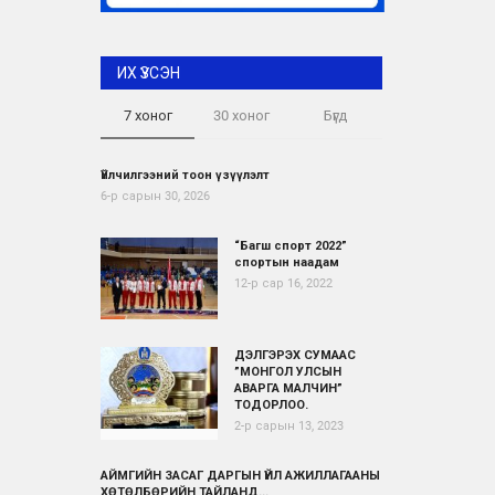
ИХ ҮЗСЭН
7 хоног
30 хоног
Бүгд
Үйлчилгээний тоон үзүүлэлт
6-р сарын 30, 2026
“Багш спорт 2022”
спортын наадам
12-р сар 16, 2022
ДЭЛГЭРЭХ СУМААС
”МОНГОЛ УЛСЫН
АВАРГА МАЛЧИН”
ТОДОРЛОО.
2-р сарын 13, 2023
АЙМГИЙН ЗАСАГ ДАРГЫН ҮЙЛ АЖИЛЛАГААНЫ
ХӨТӨЛБӨРИЙН ТАЙЛАНД...