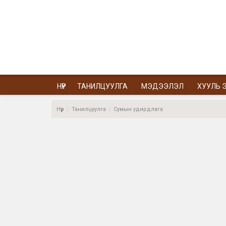
НҮҮР
ТАНИЛЦУУЛГА
МЭДЭЭЛЭЛ
ХУУЛЬ Э
Нүүр
Танилцуулга
Сумын удирдлага