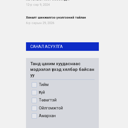
12-р сар 9, 2024
Хяналт шинжилгээ үнэлгээний тайлан
6-р сарын 29, 2026
САНАЛ АСУУЛГА
Танд цахим хуудаснаас
мэдээлэл үзхэд хялбар байсан
уу
Тийм
Үгүй
Төвөгтэй
Ойлгомжтой
Амархан