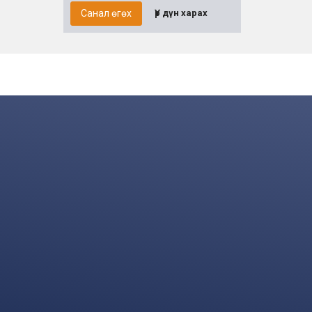
Санал өгөх
Үр дүн харах