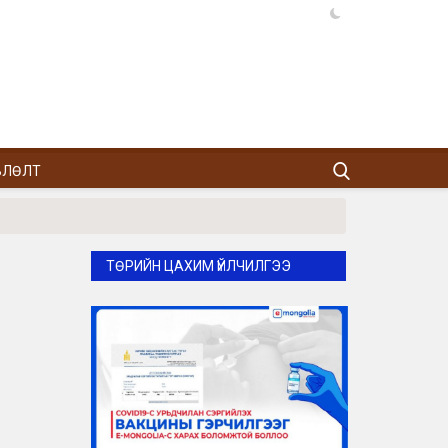
ВЛӨЛТ
ТӨРИЙН ЦАХИМ ҮЙЛЧИЛГЭЭ