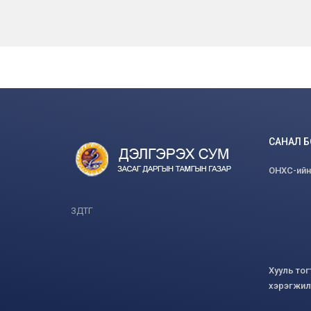
САНАЛ 
ОНХС-ийн
ЗДТГ
Хууль то
хэрэгжил