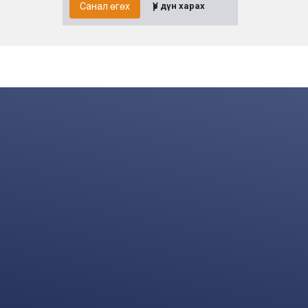
Санал өгөх
Үр дүн харах