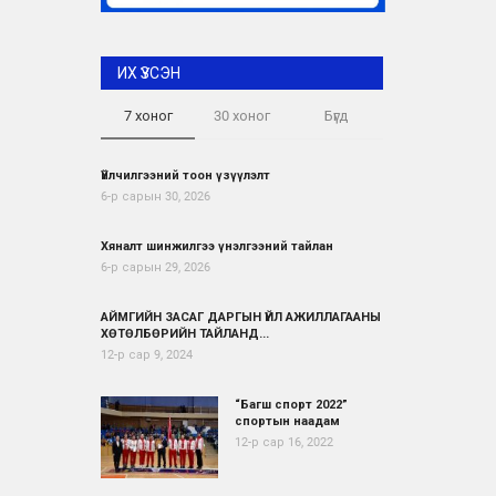
ИХ ҮЗСЭН
7 хоног
30 хоног
Бүгд
Үйлчилгээний тоон үзүүлэлт
6-р сарын 30, 2026
Хяналт шинжилгээ үнэлгээний тайлан
6-р сарын 29, 2026
АЙМГИЙН ЗАСАГ ДАРГЫН ҮЙЛ АЖИЛЛАГААНЫ
ХӨТӨЛБӨРИЙН ТАЙЛАНД...
12-р сар 9, 2024
“Багш спорт 2022”
спортын наадам
12-р сар 16, 2022