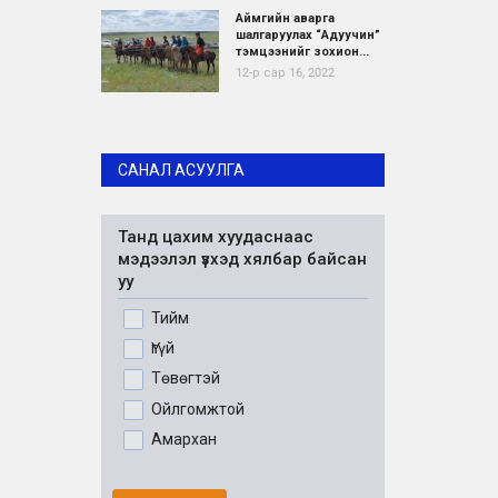
Аймгийн аварга
шалгаруулах “Адуучин”
тэмцээнийг зохион...
12-р сар 16, 2022
САНАЛ АСУУЛГА
Танд цахим хуудаснаас
мэдээлэл үзхэд хялбар байсан
уу
Тийм
Үгүй
Төвөгтэй
Ойлгомжтой
Амархан