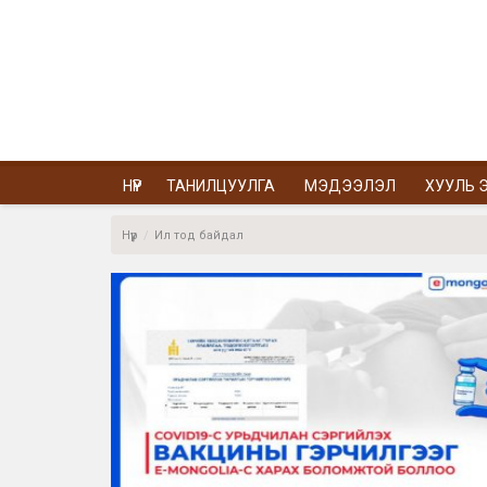
НҮҮР
ТАНИЛЦУУЛГА
МЭДЭЭЛЭЛ
ХУУЛЬ Э
Нүүр
Ил тод байдал