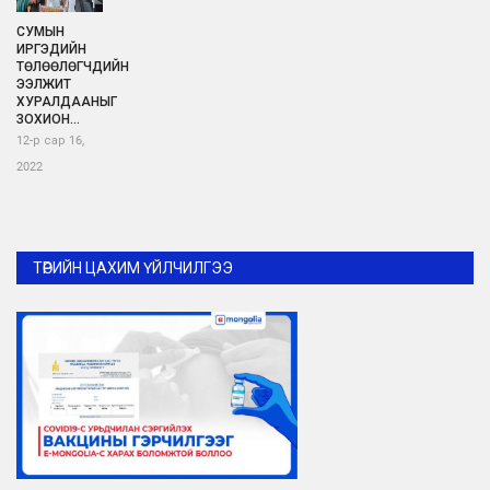
СУМЫН
ИРГЭДИЙН
ТӨЛӨӨЛӨГЧДИЙН
ЭЭЛЖИТ
ХУРАЛДААНЫГ
ЗОХИОН...
12-р сар 16,
2022
ТӨРИЙН ЦАХИМ ҮЙЛЧИЛГЭЭ