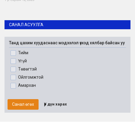
САНАЛ АСУУЛГА
Танд цахим хуудаснаас мэдээлэл үзхэд хялбар байсан уу
Тийм
Үгүй
Төвөгтэй
Ойлгомжтой
Амархан
Санал өгөх
Үр дүн харах