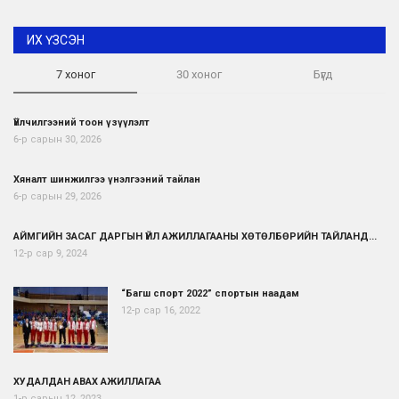
ИХ ҮЗСЭН
7 хоног
30 хоног
Бүгд
Үйлчилгээний тоон үзүүлэлт
6-р сарын 30, 2026
Хяналт шинжилгээ үнэлгээний тайлан
6-р сарын 29, 2026
АЙМГИЙН ЗАСАГ ДАРГЫН ҮЙЛ АЖИЛЛАГААНЫ ХӨТӨЛБӨРИЙН ТАЙЛАНД...
12-р сар 9, 2024
“Багш спорт 2022” спортын наадам
12-р сар 16, 2022
ХУДАЛДАН АВАХ АЖИЛЛАГАА
1-р сарын 12, 2023