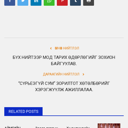
ӨМНӨХ НИЙТЛЭЛ
БҮХ НИЙТЭЭР МОД ТАРИХ ӨДӨРЛӨГИЙГ ЗОХИОН
БАЙГУУЛАВ.
ДАРААГИЙН НИЙТЛЭЛ
“СҮРЬЕЭГҮЙ СУМ” ЗОРИЛТОТ ХӨТӨЛБӨРИЙГ
ХЭРЭГЖҮҮЛЖ АЖИЛЛАЛАА.
RELATED POSTS