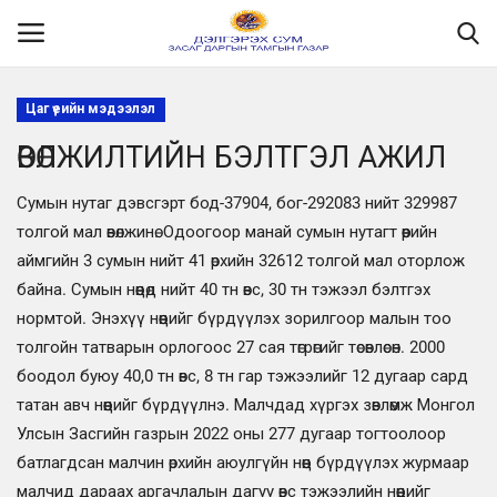
Цаг үеийн мэдээлэл
ӨВӨЛЖИЛТИЙН БЭЛТГЭЛ АЖИЛ
Нүүр
Сумын нутаг дэвсгэрт бод-37904, бог-292083 нийт 329987
Танилцуулга
толгой мал өвөлжинө. Одоогоор манай сумын нутагт өөрийн
аймгийн 3 сумын нийт 41 өрхийн 32612 толгой мал оторлож
МЭДЭЭЛЭЛ
байна. Сумын нөөцөд нийт 40 тн өвс, 30 тн тэжээл бэлтгэх
нормтой. Энэхүү нөөцийг бүрдүүлэх зорилгоор малын тоо
Хууль эрх зүй
толгойн татварын орлогоос 27 сая төгрөгийг төсөвлөсөн. 2000
боодол буюу 40,0 тн өвс, 8 тн гар тэжээлийг 12 дугаар сард
Шилэн данс
татан авч нөөцийг бүрдүүлнэ. Малчдад хүргэх зөвлөмж Монгол
Ил тод байдал
Улсын Засгийн газрын 2022 оны 277 дугаар тогтоолоор
батлагдсан малчин өрхийн аюулгүйн нөөц бүрдүүлэх журмаар
Бодлого төлөвлөлт
малчид дараах аргачлалын дагуу өвс тэжээлийн нөөцийг