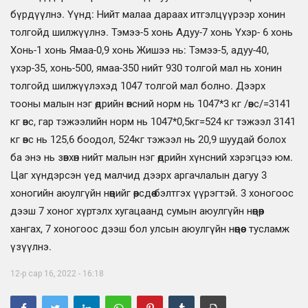
бүрдүүлнэ. Үүнд: Нийт малаа дараах итгэлцүүрээр хонин
толгойд шилжүүлнэ. Тэмээ-5 хонь Адуу-7 хонь Үхэр- 6 хонь
Хонь-1 хонь Ямаа-0,9 хонь Жишээ нь: Тэмээ-5, адуу-40,
үхэр-35, хонь-500, ямаа-350 нийт 930 толгой мал нь хонин
толгойд шилжүүлэхэд 1047 толгой мал болно. Дээрх
тооны малын нэг өдрийн өвсний норм нь 1047*3 кг /өвс/=3141
кг өвс, гар тэжээлийн норм нь 1047*0,5кг=524 кг тэжээл 3141
кг өвс нь 125,6 боодол, 524кг тэжээл нь 20,9 шуудай болох
ба энэ нь зөвхөн нийт малын нэг өдрийн хүнсний хэрэгцээ юм.
Цаг хүндэрсэн үед малчид дээрх аргачлалын дагуу 3
хоногийн аюулгүйн нөөцийг өөрсдөө бэлтгэх үүрэгтэй. 3 хоногоос
дээш 7 хоног хүртэлх хугацаанд сумын аюулгүйн нөөцөөр
хангах, 7 хоногоос дээш бол улсын аюулгүйн нөөцөөс тусламж
үзүүлнэ.
12-р сар 16, 2022 - 16:18