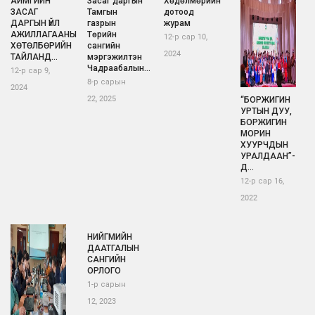
АЙМГИЙН
Засаг даргын
Хөдөлмөрийн
ЗАСАГ
Тамгын
дотоод
ДАРГЫН ҮЙЛ
газрын
журам
АЖИЛЛАГААНЫ
Төрийн
12-р сар 10,
ХӨТӨЛБӨРИЙН
сангийн
2024
ТАЙЛАНД...
мэргэжилтэн
Чадраабалын...
12-р сар 9,
8-р сарын
2024
22, 2025
“БОРЖИГИН
УРТЫН ДУУ,
БОРЖИГИН
МОРИН
ХУУРЧДЫН
УРАЛДААН”-
Д...
12-р сар 16,
2022
НИЙГМИЙН
ДААТГАЛЫН
САНГИЙН
ОРЛОГО
1-р сарын
12, 2023