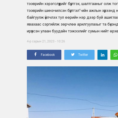
тээврийн хэрэгслүүдийг бүртгэх, шалтгааныг олж т
тээврийн шинэчилсэн бүртгэл"-ийн ажлын хүрээнд н
байгуулж үйлчлэх тул өөрийн нэр дээр буй ашигла
явахаас сэргийлж зөрчлөө арилгуулахыг та бүхэн
ирүүлсэн улаан буудайн тэжээлийг сумын нийт өрхө
4-р сарын 21, 2023 - 10:26
Facebook
Twitter