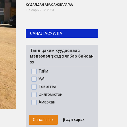
ХУДАЛДАН АВАХ АЖИЛЛАГАА
1-р сарын 12, 2023
САНАЛ АСУУЛГА
Танд цахим хуудаснаас
мэдээлэл үзхэд хялбар байсан
уу
Тийм
Үгүй
Төвөгтэй
Ойлгомжтой
Амархан
Санал өгөх
Үр дүн харах