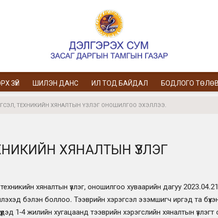
РХ ЗҮЙ
ШИЛЭН ДАНС
ИЛ ТОД БАЙДАЛ
БОДЛОГО ТӨЛӨ
ГСЭЛ, ТЕХНИКИЙН ХЯНАЛТЫН ҮЗЛЭГ ОНОШИЛГОО ЭХЭЛЛЭЭ.
ХНИКИЙН ХЯНАЛТЫН ҮЗЛЭГ
 техникийн хяналтын үзлэг, оношилгоо хуваарийн дагуу 2023.04.2
члэхэд бэлэн боллоо. Тээврийн хэрэгсэл эзэмшигч иргэд та бүхэн
дэд 1-4 жилийн хугацаанд тээврийн хэрэгслийн хяналтын үзлэгт 