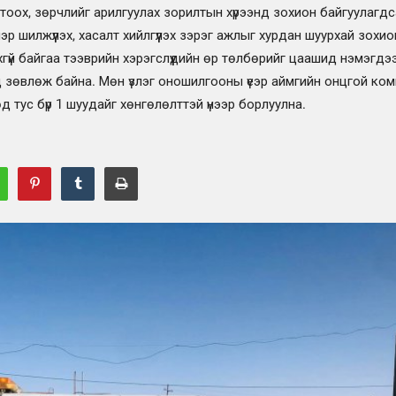
огтоох, зөрчлийг арилгуулах зорилтын хүрээнд зохион байгуулагд
эр шилжүүлэх, хасалт хийлгүүлэх зэрэг ажлыг хурдан шуурхай зохио
хгүй байгаа тээврийн хэрэгслүүдийн өр төлбөрийг цаашид нэмэгдэ
д зөвлөж байна. Мөн үзлэг оношилгооны үеэр аймгийн онцгой ко
д тус бүр 1 шуудайг хөнгөлөлттэй үнээр борлуулна.