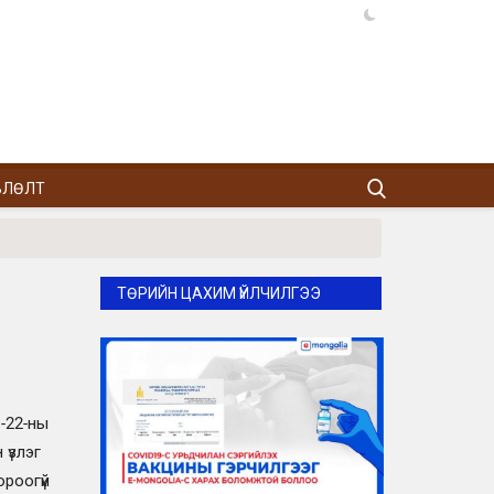
ВЛӨЛТ
ТӨРИЙН ЦАХИМ ҮЙЛЧИЛГЭЭ
1-22-ны
 үзлэг
ороогүй