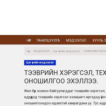
НҮҮР
ТАНИЛЦУУЛГА
МЭДЭЭЛЭЛ
ХУУЛЬ Э
Нүүр
МЭДЭЭЛЭЛ
Цаг үеийн мэдээлэл
ТЭЭВРИЙН ХЭРЭ
Цаг үеийн мэдээлэл
ТЭЭВРИЙН ХЭРЭГСЭЛ, ТЕ
ОНОШИЛГОО ЭХЭЛЛЭЭ.
Жил бүр зохион байгуулагддаг тээврийн хэрэгсэл,
өдрүүдэд тээврийн хэрэгсэл эзэмшигч иргэдэд үйл
оношилгоондоо идэвхтэй хамрагдана уу. Тус өдрүү