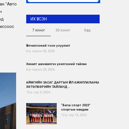
сан "Авто
н
эд
ИХ ҮЗСЭН
миссоос
7 хоног
30 хоног
Бүгд
Үйлчилгээний тоон үзүүлэлт
6-р сарын 30, 2026
Хяналт шинжилгээ үнэлгээний тайлан
6-р сарын 29, 2026
АЙМГИЙН ЗАСАГ ДАРГЫН ҮЙЛ АЖИЛЛАГААНЫ
ХӨТӨЛБӨРИЙН ТАЙЛАНД...
12-р сар 9, 2024
“Багш спорт 2022”
спортын наадам
12-р сар 16, 2022