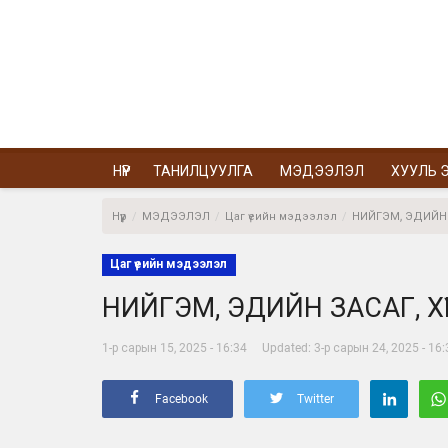
НҮҮР
ТАНИЛЦУУЛГА
МЭДЭЭЛЭЛ
ХУУЛЬ Э
Нүүр
МЭДЭЭЛЭЛ
Цаг үеийн мэдээлэл
НИЙГЭМ, ЭДИЙН 
Цаг үеийн мэдээлэл
НИЙГЭМ, ЭДИЙН ЗАСАГ, Х
1-р сарын 15, 2025 - 16:34
Updated: 3-р сарын 24, 2025 - 16:
Facebook
Twitter