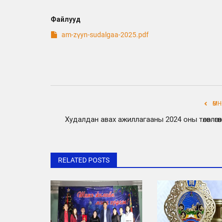
Файлууд
am-zүyn-sudalgaa-2025.pdf
ӨМ
Худалдан авах ажиллагааны 2024 оны төлөвлөгөө
RELATED POSTS