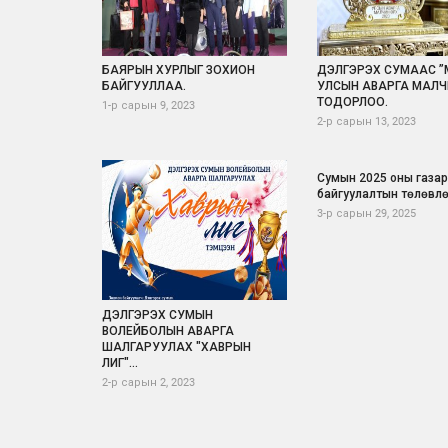
БАЯРЫН ХУРЛЫГ ЗОХИОН
ДЭЛГЭРЭХ СУМААС 
БАЙГУУЛЛАА.
УЛСЫН АВАРГА МАЛЧ
ТОДОРЛОО.
1-р сарын 9, 2023
2-р сарын 13, 2023
Сумын 2025 оны газар
байгуулалтын төлөвл
3-р сарын 29, 2025
ДЭЛГЭРЭХ СУМЫН
ВОЛЕЙБОЛЫН АВАРГА
ШАЛГАРУУЛАХ "ХАВРЫН
ЛИГ"...
2-р сарын 2, 2023