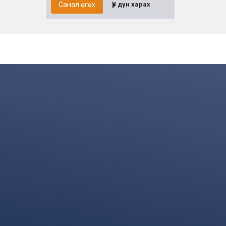
Санал өгөх
Үр дүн харах