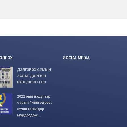
БОЛГОХ
SOCIAL MEDIA
ДЭЛГЭРЭХ СУМЫН
ЗАСАГ ДАРГЫН
БҮТЭЦ ОРОН ТОО
2022 оны нэдүгээр
сарын 1-ний өдрөөс
хүчин төгөлдөр
мөрдөгдөж...