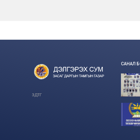
САНАЛ 
ЗДТГ