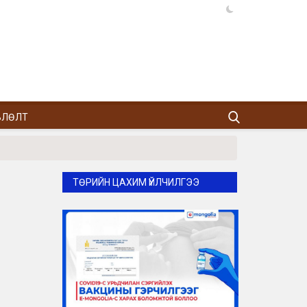
ВЛӨЛТ
ТӨРИЙН ЦАХИМ ҮЙЛЧИЛГЭЭ