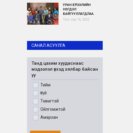
УРАН БҮТЭЭЛИЙН
НЭГДЭЛ
БАЙГУУЛЛАГДЛАА.
12-р сар 16, 2022
САНАЛ АСУУЛГА
Танд цахим хуудаснаас
мэдээлэл үзхэд хялбар байсан
уу
Тийм
Үгүй
Төвөгтэй
Ойлгомжтой
Амархан