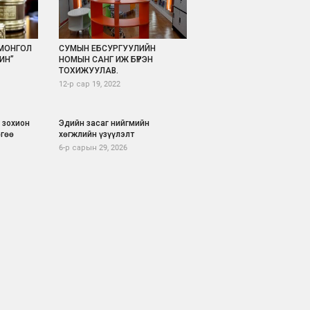
”МОНГОЛ
СУМЫН ЕБСУРГУУЛИЙН
ИН”
НОМЫН САНГ ИЖ БҮРЭН
ТОХИЖУУЛАВ.
12-р сар 19, 2022
 зохион
Эдийн засаг нийгмийн
өгөө
хөгжлийн үзүүлэлт
6-р сарын 29, 2026