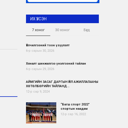
ИХ ҮЗСЭН
7 хоног
30 хоног
Бүгд
Үйлчилгээний тоон үзүүлэлт
6-р сарын 30, 2026
Хяналт шинжилгээ үнэлгээний тайлан
6-р сарын 29, 2026
АЙМГИЙН ЗАСАГ ДАРГЫН ҮЙЛ АЖИЛЛАГААНЫ
ХӨТӨЛБӨРИЙН ТАЙЛАНД...
12-р сар 9, 2024
“Багш спорт 2022”
спортын наадам
12-р сар 16, 2022