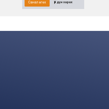
Санал өгөх
Үр дүн харах