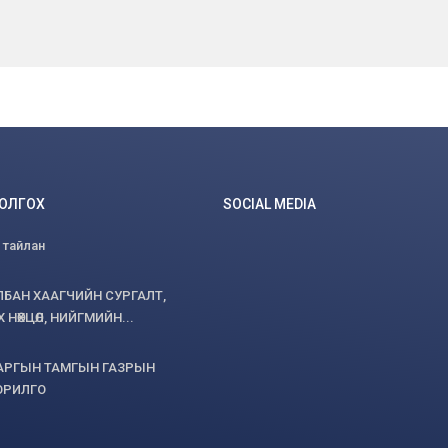
БОЛГОХ
SOCIAL MEDIA
 тайлан
ЛБАН ХААГЧИЙН СУРГАЛТ,
НӨХЦӨЛ, НИЙГМИЙН...
АРГЫН ТАМГЫН ГАЗРЫН
ОРИЛГО