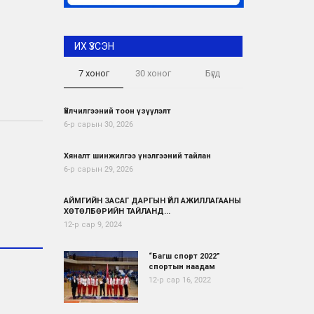
ИХ ҮЗСЭН
7 хоног
30 хоног
Бүгд
Үйлчилгээний тоон үзүүлэлт
6-р сарын 30, 2026
Хяналт шинжилгээ үнэлгээний тайлан
6-р сарын 29, 2026
АЙМГИЙН ЗАСАГ ДАРГЫН ҮЙЛ АЖИЛЛАГААНЫ
ХӨТӨЛБӨРИЙН ТАЙЛАНД...
12-р сар 9, 2024
“Багш спорт 2022”
спортын наадам
12-р сар 16, 2022