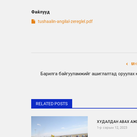
Файлууд
tushaalin-angilal-zereglel.pdf
ӨМ
Барилга байгууламжийг ашиглалтад оруулах
RELATED POSTS
ХУДАЛДАН АВАХ АЖ
1-р сарын 12, 2023