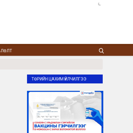
ВЛӨЛТ
ТӨРИЙН ЦАХИМ ҮЙЛЧИЛГЭЭ