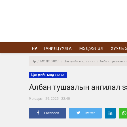
НҮҮР
ТАНИЛЦУУЛГА
МЭДЭЭЛЭЛ
ХУУЛЬ Э
Нүүр
МЭДЭЭЛЭЛ
Цаг үеийн мэдээлэл
Албан тушаалын 
Цаг үеийн мэдээлэл
Албан тушаалын ангилал з
9-р сарын 29, 2025 - 22:40
Facebook
Twitter