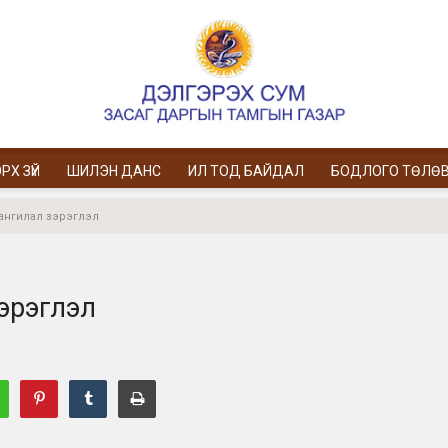
РХ ЗҮЙ
ШИЛЭН ДАНС
ИЛ ТОД БАЙДАЛ
БОДЛОГО ТӨЛӨ
ангилал зэрэглэл
эрэглэл