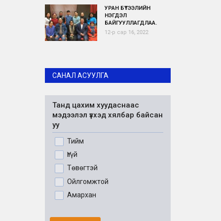
УРАН БҮТЭЭЛИЙН
НЭГДЭЛ
БАЙГУУЛЛАГДЛАА.
12-р сар 16, 2022
САНАЛ АСУУЛГА
Танд цахим хуудаснаас
мэдээлэл үзхэд хялбар байсан
уу
Тийм
Үгүй
Төвөгтэй
Ойлгомжтой
Амархан