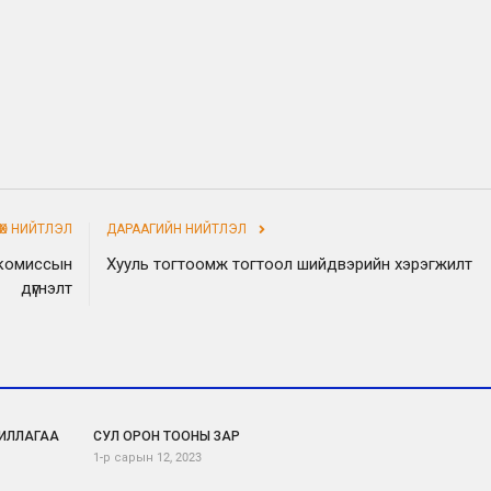
НӨХ НИЙТЛЭЛ
ДАРААГИЙН НИЙТЛЭЛ
 комиссын
Хууль тогтоомж тогтоол шийдвэрийн хэрэгжилт
дүгнэлт
ИЛЛАГАА
СУЛ ОРОН ТООНЫ ЗАР
1-р сарын 12, 2023