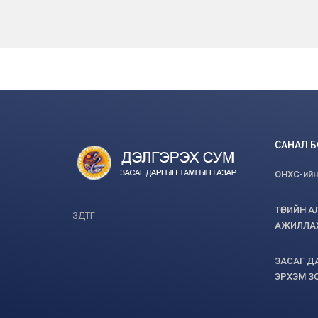
САНАЛ 
ОНХС-ийн
ТӨРИЙН А
ЗДТГ
АЖИЛЛАХ 
ЗАСАГ Д
ЭРХЭМ З