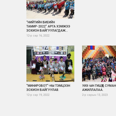
“НИЙТИЙН БИЕИЙН
ТАМИР-2022” АРГА ХЭМЖЭЭ
ЗОХИОН БАЙГУУЛАГДАЖ...
12-р сар 16, 2022
"МИНИРОБОТ"-НЫ ТЭМЦЭЭН
УИХ-ЫН ГИШҮҮД СУМА
ЗОХИОН БАЙГУУЛАВ.
АЖИЛЛАЛАА.
12-р сар 19, 2022
2-р сарын 13, 2023