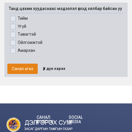
Танд цахим хуудаснаас мэдээлэл үзхэд хялбар байсан уу
Тийм
Үгүй
Төвөгтэй
Ойлгомжтой
Амархан
Санал өгөх
Үр дүн харах
САНАЛ
SOCIAL
БОЛГОХ
MEDIA