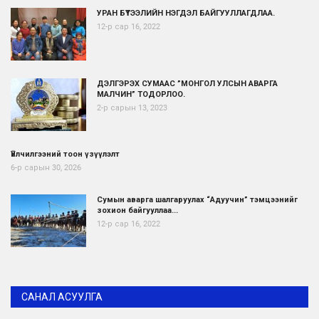
УРАН БҮТЭЭЛИЙН НЭГДЭЛ БАЙГУУЛЛАГДЛАА.
12-р сар 16, 2022
ДЭЛГЭРЭХ СУМААС ”МОНГОЛ УЛСЫН АВАРГА
МАЛЧИН” ТОДОРЛОО.
2-р сарын 13, 2023
Үйлчилгээний тоон үзүүлэлт
6-р сарын 30, 2026
Сумын аварга шалгаруулах “Адуучин” тэмцээнийг
зохион байгууллаа...
12-р сар 16, 2022
САНАЛ АСУУЛГА