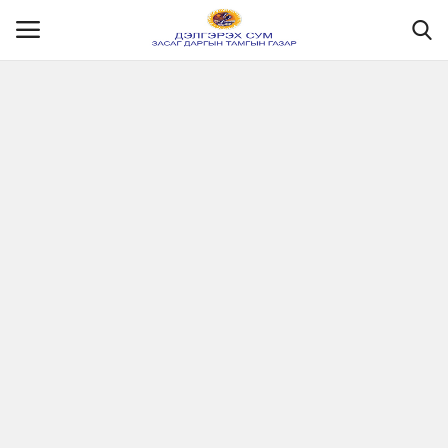
Нүүр
Танилцуулга
МЭДЭЭЛЭЛ
Хууль эрх зүй
Шилэн данс
Ил тод байдал
Бодлого төлөвлөлт