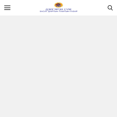
Нүүр
Танилцуулга
МЭДЭЭЛЭЛ
Хууль эрх зүй
Шилэн данс
Ил тод байдал
Бодлого төлөвлөлт