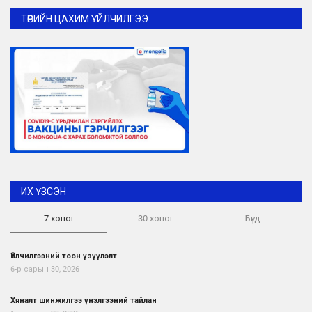
ТӨРИЙН ЦАХИМ ҮЙЛЧИЛГЭЭ
ИХ ҮЗСЭН
7 хоног
30 хоног
Бүгд
Үйлчилгээний тоон үзүүлэлт
6-р сарын 30, 2026
Хяналт шинжилгээ үнэлгээний тайлан