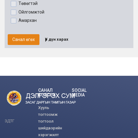
Төвөгтэй
Ойлгомжтой
Амархан
Санал өгөх
Үр дүн харах
САНАЛ
SOCIAL
БОЛГОХ
MEDIA
Хууль
тогтоомж
ЗДТГ
тогтоол
шийдвэрийн
хэрэгжилт