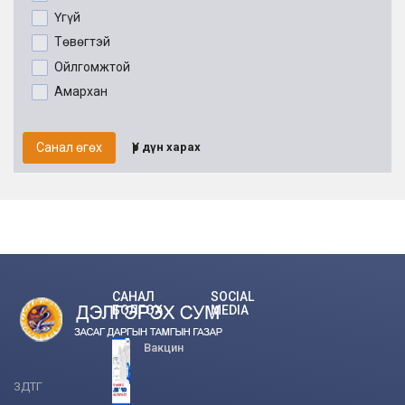
Үгүй
Төвөгтэй
Ойлгомжтой
Амархан
Санал өгөх
Үр дүн харах
САНАЛ
SOCIAL
БОЛГОХ
MEDIA
Вакцин
ЗДТГ