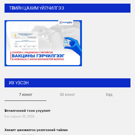
ТӨРИЙН ЦАХИМ ҮЙЛЧИЛГЭЭ
ИХ ҮЗСЭН
7 хоног
30 хоног
Бүгд
Үйлчилгээний тоон үзүүлэлт
6-р сарын 30, 2026
Хяналт шинжилгээ үнэлгээний тайлан