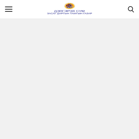
Нүүр
Танилцуулга
МЭДЭЭЛЭЛ
Хууль эрх зүй
Шилэн данс
Ил тод байдал
Бодлого төлөвлөлт