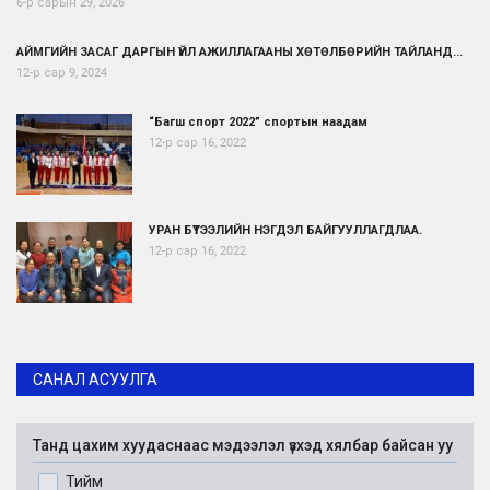
6-р сарын 29, 2026
АЙМГИЙН ЗАСАГ ДАРГЫН ҮЙЛ АЖИЛЛАГААНЫ ХӨТӨЛБӨРИЙН ТАЙЛАНД...
12-р сар 9, 2024
“Багш спорт 2022” спортын наадам
12-р сар 16, 2022
УРАН БҮТЭЭЛИЙН НЭГДЭЛ БАЙГУУЛЛАГДЛАА.
12-р сар 16, 2022
САНАЛ АСУУЛГА
Танд цахим хуудаснаас мэдээлэл үзхэд хялбар байсан уу
Тийм