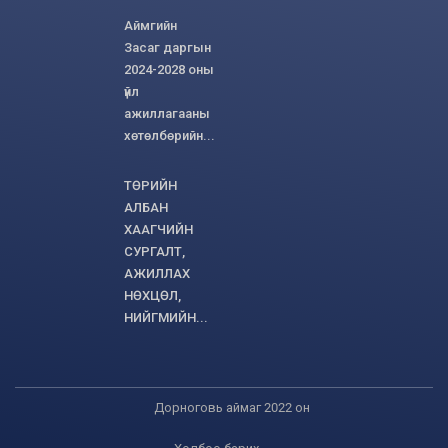
Аймгийн
Засаг даргын
2024-2028 оны
үйл
ажиллагааны
хөтөлбөрийн...
ТӨРИЙН
АЛБАН
ХААГЧИЙН
СУРГАЛТ,
АЖИЛЛАХ
НӨХЦӨЛ,
НИЙГМИЙН...
Дорноговь аймаг 2022 он