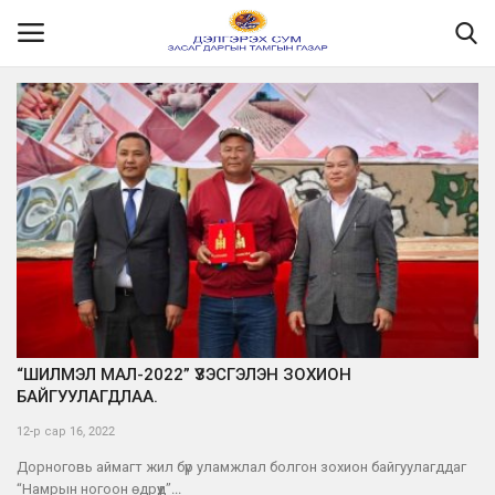
Нүүр
Танилцуулга
МЭДЭЭЛЭЛ
Хууль эрх зүй
“ШИЛМЭЛ МАЛ-2022” ҮЗЭСГЭЛЭН ЗОХИОН
Шилэн данс
БАЙГУУЛАГДЛАА.
Ил тод байдал
12-р сар 16, 2022
Дорноговь аймагт жил бүр уламжлал болгон зохион байгуулагддаг
Бодлого төлөвлөлт
“Намрын ногоон өдрүүд”...