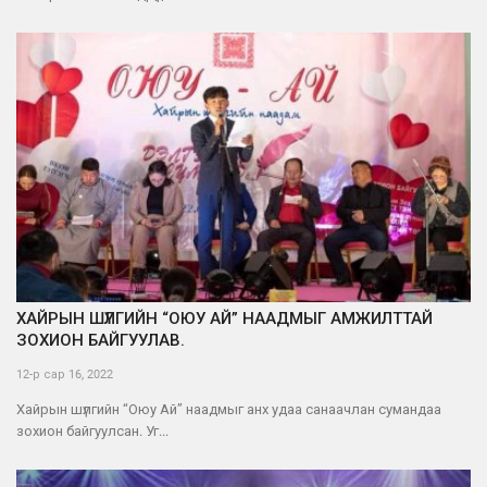
ХАЙРЫН ШҮЛГИЙН “ОЮУ АЙ” НААДМЫГ АМЖИЛТТАЙ
ЗОХИОН БАЙГУУЛАВ.
12-р сар 16, 2022
Хайрын шүлгийн “Оюу Ай” наадмыг анх удаа санаачлан сумандаа
зохион байгуулсан. Уг...