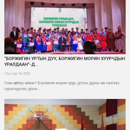
“БОРЖИГИН УРТЫН ДУУ, БОРЖИГИН МОРИН ХУУРЧДЫН
УРАЛДААН”-Д...
12-р сар 16, 2022
Говьсүмбэр аймагт Боржигин морин хуур, уртын дууны өв сангаас
суралцуулах, урын...