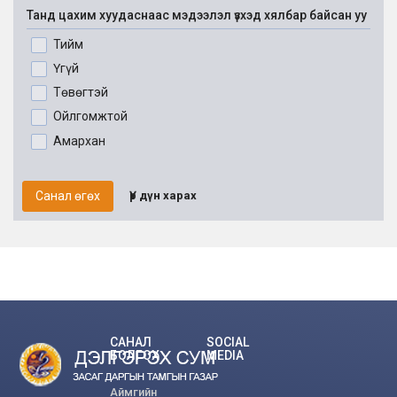
Танд цахим хуудаснаас мэдээлэл үзхэд хялбар байсан уу
Тийм
Үгүй
Төвөгтэй
Ойлгомжтой
Амархан
Санал өгөх
Үр дүн харах
САНАЛ
SOCIAL
БОЛГОХ
MEDIA
Аймгийн