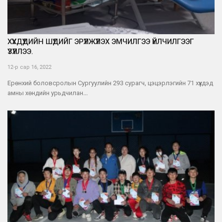
ХҮҮХДҮҮДИЙН ШҮДИЙГ ЭРҮҮЛЖҮҮЛЭХ ЭМЧИЛГЭЭ ҮЙЛЧИЛГЭЭГ
ҮЗҮҮЛЛЭЭ.
12-р сар 16, 2022
Ерөнхий боловсролын Сургуулийн 293 сурагч, цэцэрлэгийн 71 хүүхдэд
амны хөндийн урьдчилан...