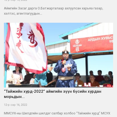
Аймгийн Засаг дарга О.Батжаргалаар ахлуулсан харьяа газар,
хэлтэс, агентлагуудын...
“Тайжийн хурд-2022” аймгийн зүүн бүсийн хурдан
морьдын...
12-р сар 16, 2022
ММСУХ-ны Шилдгийн шилдэг салбар холбоо “Тайжийн хурд” МСУХ