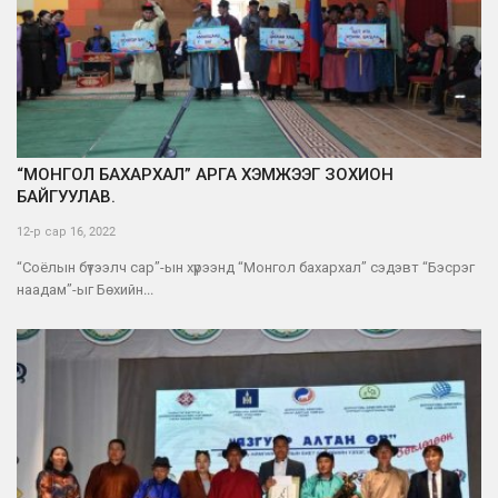
“МОНГОЛ БАХАРХАЛ” АРГА ХЭМЖЭЭГ ЗОХИОН
БАЙГУУЛАВ.
12-р сар 16, 2022
“Соёлын бүтээлч сар”-ын хүрээнд “Монгол бахархал” сэдэвт “Бэсрэг
наадам”-ыг Бөхийн...