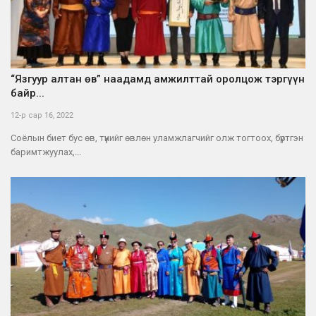
“Язгуур алтан өв” наадамд амжилттай оролцож тэргүүн
байр...
12-р сар 16, 2022
Соёлын биет бус өв, түүнийг өвлөн уламжлагчийг олж тогтоох, бүртгэн
баримтжуулах,...