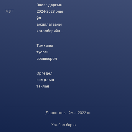
Засаг даргын
ЗДТГ
2024-2028 оны
үйл
ажиллагааны
хөтөлбөрийн...
Тамхины
тусгай
зөвшөөрөл
Өргөдөл
гомдлын
тайлан
Дорноговь аймаг 2022 он
Холбоо барих