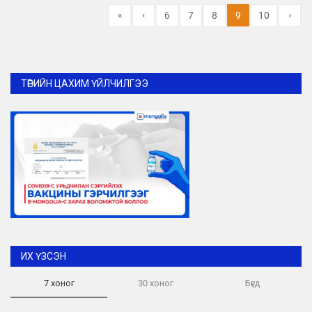
«
‹
›
6
7
8
9
10
ТӨРИЙН ЦАХИМ ҮЙЛЧИЛГЭЭ
ИХ ҮЗСЭН
7 хоног
30 хоног
Бүгд