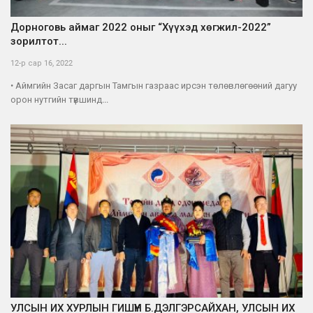
Дорноговь аймаг 2022 оныг “Хүүхэд хөгжил-2022”
зорилтот...
12-р сар 16, 2022
• Аймгийн Засаг даргын Тамгын газраас ирсэн төлөвлөгөөний дагуу
орон нутгийн түвшинд...
УЛСЫН ИХ ХУРЛЫН ГИШҮҮН Б.ДЭЛГЭРСАЙХАН, УЛСЫН ИХ