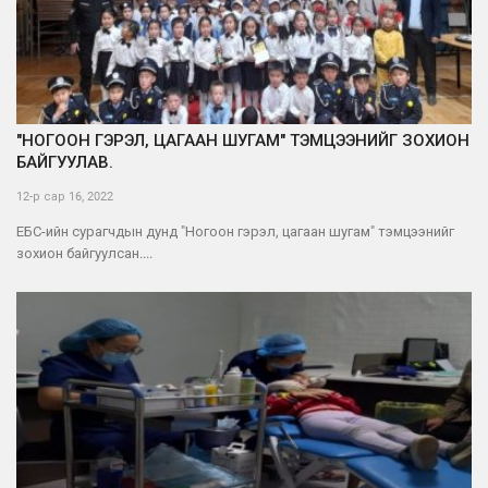
"НОГООН ГЭРЭЛ, ЦАГААН ШУГАМ" ТЭМЦЭЭНИЙГ ЗОХИОН
БАЙГУУЛАВ.
12-р сар 16, 2022
ЕБС-ийн сурагчдын дунд "Ногоон гэрэл, цагаан шугам" тэмцээнийг
зохион байгуулсан....