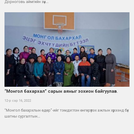
Дорноговь аймгийн зүүн...
“Монгол бахархал” сарын аяныг зохион байгуулав.
12-р сар 16, 2022
“Монгол бахархлын өдөр”-ийг тэмдэглэн өнгөрүүлэх ажлын хүрээнд бүх
шатны сургалтын...