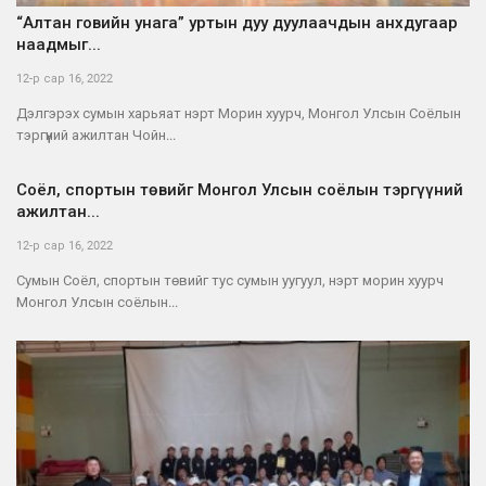
“Алтан говийн унага” уртын дуу дуулаачдын анхдугаар
наадмыг...
12-р сар 16, 2022
Дэлгэрэх сумын харьяат нэрт Морин хуурч, Монгол Улсын Соёлын
тэргүүний ажилтан Чойн...
Соёл, спортын төвийг Монгол Улсын соёлын тэргүүний
ажилтан...
12-р сар 16, 2022
Сумын Соёл, спортын төвийг тус сумын уугуул, нэрт морин хуурч
Монгол Улсын соёлын...