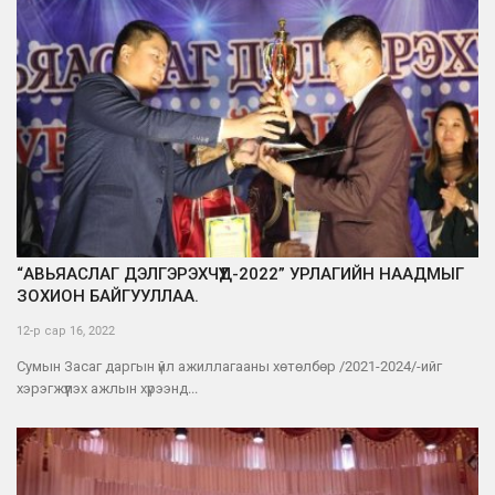
“АВЬЯАСЛАГ ДЭЛГЭРЭХЧҮҮД-2022” УРЛАГИЙН НААДМЫГ
ЗОХИОН БАЙГУУЛЛАА.
12-р сар 16, 2022
Сумын Засаг даргын үйл ажиллагааны хөтөлбөр /2021-2024/-ийг
хэрэгжүүлэх ажлын хүрээнд...