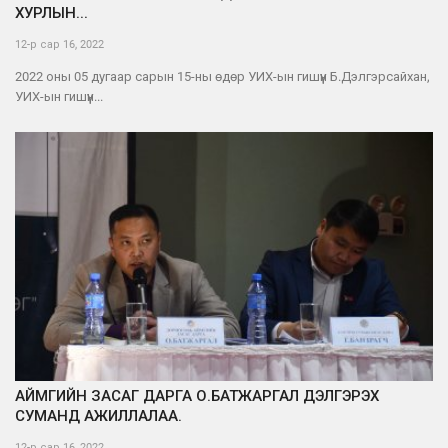
ХУРЛЫН...
12-р сар 16, 2022
2022 оны 05 дугаар сарын 15-ны өдөр УИХ-ын гишүүн Б.Дэлгэрсайхан,
УИХ-ын гишүүн...
АЙМГИЙН ЗАСАГ ДАРГА О.БАТЖАРГАЛ ДЭЛГЭРЭХ
СУМАНД АЖИЛЛАЛАА.
12-р сар 16, 2022