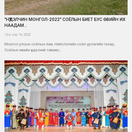
"НҮҮДЭЛЧИН МОНГОЛ-2022" СОЁЛЫН БИЕТ БУС ӨВИЙН ИХ
НААДАМ...
12-р сар 16, 2022
Монгол улсын соёлын яам, Нийслэлийн соёл урлагийн газар,
Соёлын өвийн үндэсний төвөөс...