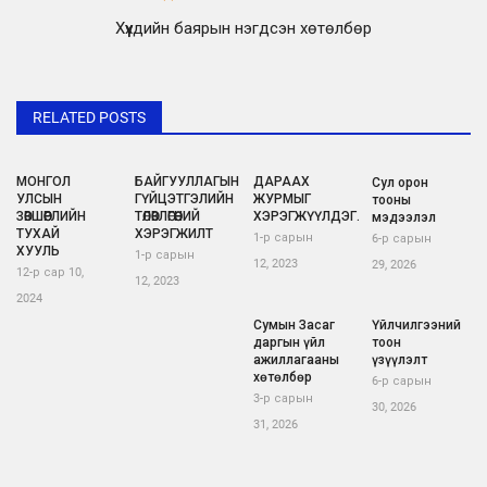
Хүүхдийн баярын нэгдсэн хөтөлбөр
RELATED POSTS
МОНГОЛ
БАЙГУУЛЛАГЫН
ДАРААХ
Сул орон
УЛСЫН
ГҮЙЦЭТГЭЛИЙН
ЖУРМЫГ
тооны
ЗӨВШӨӨРЛИЙН
ТӨЛӨВЛӨГӨӨНИЙ
ХЭРЭГЖҮҮЛДЭГ.
мэдээлэл
ТУХАЙ
ХЭРЭГЖИЛТ
1-р сарын
6-р сарын
ХУУЛЬ
1-р сарын
12, 2023
29, 2026
12-р сар 10,
12, 2023
2024
Сумын Засаг
Үйлчилгээний
даргын үйл
тоон
ажиллагааны
үзүүлэлт
хөтөлбөр
6-р сарын
3-р сарын
30, 2026
31, 2026