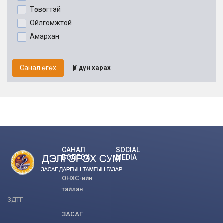
Төвөгтэй
Ойлгомжтой
Амархан
Санал өгөх
Үр дүн харах
САНАЛ
SOCIAL
БОЛГОХ
MEDIA
ОНХС-ийн
тайлан
ЗДТГ
ЗАСАГ