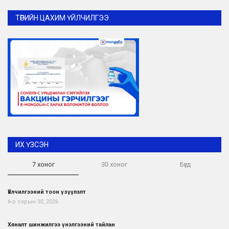
ТӨРИЙН ЦАХИМ ҮЙЛЧИЛГЭЭ
ИХ ҮЗСЭН
7 хоног
30 хоног
Бүгд
Үйлчилгээний тоон үзүүлэлт
6-р сарын 30, 2026
Хяналт шинжилгээ үнэлгээний тайлан