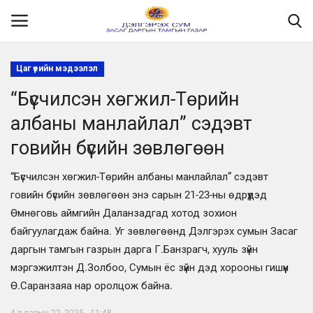
Цаг үеийн мэдээлэл
“Бүсчилсэн хөгжил-Төрийн
Нүүр
албаны манлайлал” сэдэвт
Танилцуулга
говийн бүсийн зөвлөгөөн
МЭДЭЭЛЭЛ
“Бүсчилсэн хөгжил-Төрийн албаны манлайлал” сэдэвт
говийн бүсийн зөвлөгөөн энэ сарын 21-23-ны өдрүүдэд
Хууль эрх зүй
Өмнөговь аймгийн Даланзадгад хотод зохион
байгуулагдаж байна. Уг зөвлөгөөнд Дэлгэрэх сумын Засаг
Шилэн данс
даргын тамгын газрын дарга Г.Банзрагч, хууль зүйн
мэргэжилтэн Д.Золбоо, Сумын ёс зүйн дэд хорооны гишүүн
Ил тод байдал
Ө.Саранзаяа нар оролцож байна.
Бодлого төлөвлөлт
4-р сарын 22, 2025 - 11:48