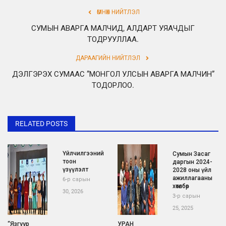
ӨМНӨХ НИЙТЛЭЛ
СУМЫН АВАРГА МАЛЧИД, АЛДАРТ УЯАЧДЫГ
ТОДРУУЛЛАА.
ДАРААГИЙН НИЙТЛЭЛ
ДЭЛГЭРЭХ СУМААС ”МОНГОЛ УЛСЫН АВАРГА МАЛЧИН”
ТОДОРЛОО.
RELATED POSTS
Үйлчилгээний
Сумын Засаг
тоон
даргын 2024-
үзүүлэлт
2028 оны үйл
ажиллагааны
6-р сарын
хөтөлбөр
30, 2026
3-р сарын
25, 2025
“Язгуур
УРАН