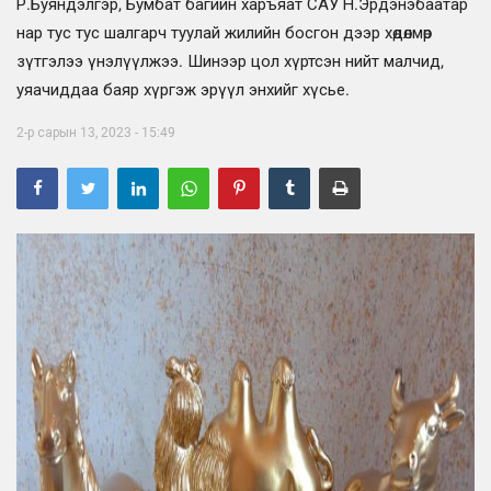
Р.Буяндэлгэр, Бумбат багийн харъяат САУ Н.Эрдэнэбаатар
нар тус тус шалгарч туулай жилийн босгон дээр хөдөлмөр
зүтгэлээ үнэлүүлжээ. Шинээр цол хүртсэн нийт малчид,
уяачиддаа баяр хүргэж эрүүл энхийг хүсье.
2-р сарын 13, 2023 - 15:49