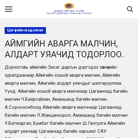
Цаг үеийн мэдээлэл
АЙМГИЙН АВАРГА МАЛЧИН,
Нүүр
АЛДАРТ УЯАЧИД ТОДОРЛОО.
Танилцуулга
Дорноговь аймгийн Засаг даргын дэргэдэх зөвлөлийн
МЭДЭЭЛЭЛ
хуралдаанаар Аймгийн хошой аварга малчин, Аймгийн
аварга малчин, Аймгийн алдарт уяачдыг шалгарууллаа.
Хууль эрх зүй
Үүнд: Аймгийн хошой аварга малчнаар Цагаанхад багийн
малчин Ч.Баярсайхан, Аманшанд багийн малчин
Шилэн данс
А.Соронзонболд Аймгийн аварга малчнаар Цагаанхад
багийн малчин Л.Жанцанхорол, Аманшанд багийн малчин
Ил тод байдал
У.Батжаргал, Бумбат багийн малчин Ш.Гантулга Аймгийн
алдарт уяачаар Цагаанхад багийн харъяат САУ
Бодлого төлөвлөлт