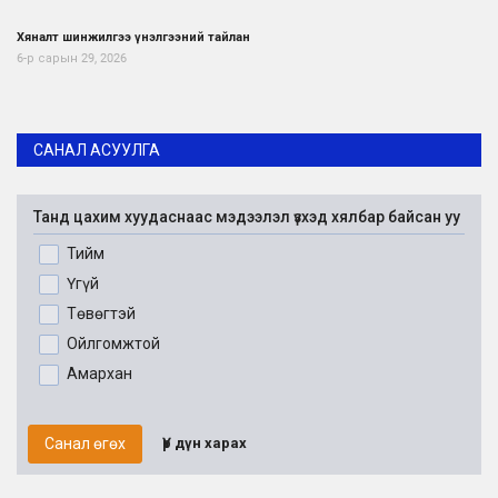
Хяналт шинжилгээ үнэлгээний тайлан
6-р сарын 29, 2026
САНАЛ АСУУЛГА
Танд цахим хуудаснаас мэдээлэл үзхэд хялбар байсан уу
Тийм
Үгүй
Төвөгтэй
Ойлгомжтой
Амархан
Санал өгөх
Үр дүн харах