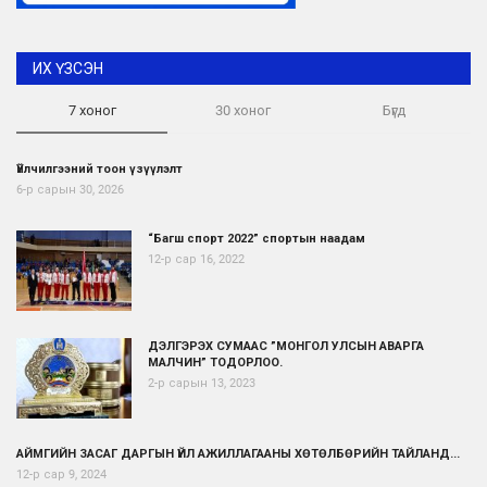
ИХ ҮЗСЭН
7 хоног
30 хоног
Бүгд
Үйлчилгээний тоон үзүүлэлт
6-р сарын 30, 2026
“Багш спорт 2022” спортын наадам
12-р сар 16, 2022
ДЭЛГЭРЭХ СУМААС ”МОНГОЛ УЛСЫН АВАРГА
МАЛЧИН” ТОДОРЛОО.
2-р сарын 13, 2023
АЙМГИЙН ЗАСАГ ДАРГЫН ҮЙЛ АЖИЛЛАГААНЫ ХӨТӨЛБӨРИЙН ТАЙЛАНД...
12-р сар 9, 2024