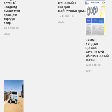
алтан өв”
БҮТЭЭЛИЙН
наадамд
НЭГДЭЛ
амжилттай
БАЙГУУЛЛАГДЛАА.
оролцож
12-р сар 16,
тэргүүн
2022
байр...
12-р сар 16,
2022
СУМЫН
ХУРДАН
ЦЭГЭЭС
ҮЗҮҮЛЖ БУЙ
ҮЙЛЧИЛГЭЭНИЙ
ТӨРӨЛ
12-р сар 10,
2024