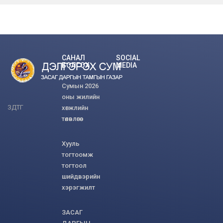
САНАЛ
SOCIAL
БОЛГОХ
MEDIA
Сумын 2026
оны жилийн
ЗДТГ
хөгжлийн
төлөвлөгөө
Хууль
тогтоомж
тогтоол
шийдвэрийн
хэрэгжилт
ЗАСАГ