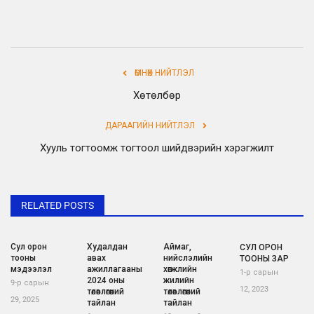
ӨМНӨХ НИЙТЛЭЛ
Хөтөлбөр
ДАРААГИЙН НИЙТЛЭЛ
Хууль тогтоомж тогтоол шийдвэрийн хэрэгжилт
RELATED POSTS
Сул орон
Худалдан
Аймаг,
СУЛ ОРОН
тооны
авах
нийслэлийн
ТООНЫ ЗАР
мэдээлэл
ажиллагааны
хөгжлийн
1-р сарын
2024 оны
жилийн
9-р сарын
12, 2023
төлөвлөгөөний
төлөвлөгөөний
29, 2025
тайлан
тайлан