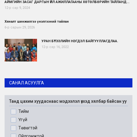
АЙМГИЙН ЗАСАГ ДАРГЫН ҮЙЛ АЖИЛЛАГААНЫ ХӨТӨЛБӨРИЙН ТАЙЛАНД...
12-р сар 9, 2024
Хяналт шинжилгээ үнэлгээний тайлан
6-р сарын 29, 2026
УРАН БҮТЭЭЛИЙН НЭГДЭЛ БАЙГУУЛЛАГДЛАА.
12-р сар 16, 2022
САНАЛ АСУУЛГА
Танд цахим хуудаснаас мэдээлэл үзхэд хялбар байсан уу
Тийм
Үгүй
Төвөгтэй
Ойлгомжтой