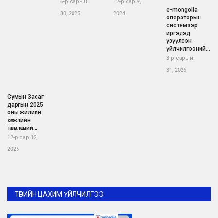
6-р сарын
12-р сар 9,
е-mongolia
30, 2025
2024
операторын
системээр
иргэдэд
үзүүлсэн
үйлчилгээний...
3-р сарын
31, 2026
Сумын Засаг
даргын 2025
оны жилийн
хөгжлийн
төлөвлөгөөний...
12-р сар 12,
2025
ТӨРИЙН ЦАХИМ ҮЙЛЧИЛГЭЭ