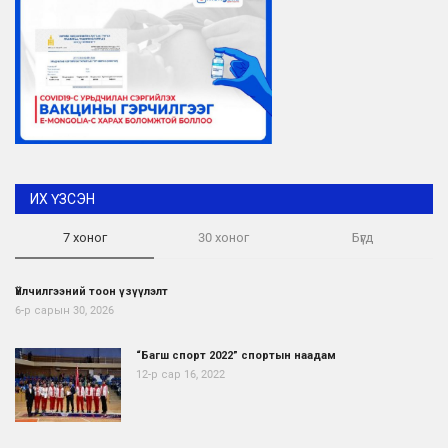
ИХ ҮЗСЭН
7 хоног
30 хоног
Бүгд
Үйлчилгээний тоон үзүүлэлт
6-р сарын 30, 2026
“Багш спорт 2022” спортын наадам
12-р сар 16, 2022