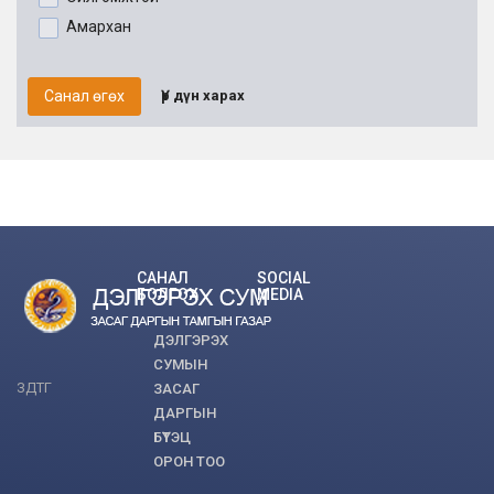
Амархан
Санал өгөх
Үр дүн харах
САНАЛ
SOCIAL
БОЛГОХ
MEDIA
ДЭЛГЭРЭХ
СУМЫН
ЗДТГ
ЗАСАГ
ДАРГЫН
БҮТЭЦ
ОРОН ТОО