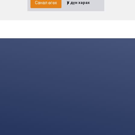
Санал өгөх
Үр дүн харах