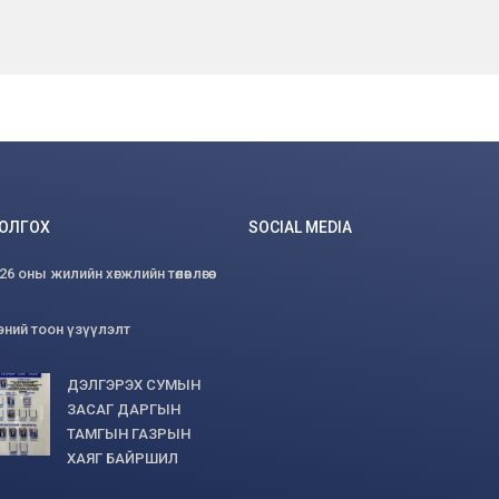
БОЛГОХ
SOCIAL MEDIA
 оны жилийн хөгжлийн төлөвлөгөө
эний тоон үзүүлэлт
ДЭЛГЭРЭХ СУМЫН
ЗАСАГ ДАРГЫН
ТАМГЫН ГАЗРЫН
ХАЯГ БАЙРШИЛ