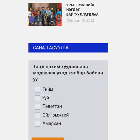
УРАН БҮТЭЭЛИЙН
НЭГДЭЛ
БАЙГУУЛЛАГДЛАА.
12-р сар 16, 2022
САНАЛ АСУУЛГА
Танд цахим хуудаснаас
мэдээлэл үзхэд хялбар байсан
уу
Тийм
Үгүй
Төвөгтэй
Ойлгомжтой
Амархан