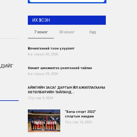
ИХ ҮЗСЭН
7 хоног
30 хоног
Бүгд
Үйлчилгээний тоон үзүүлэлт
6-р сарын 30, 2026
ЭДИЙГ
Хяналт шинжилгээ үнэлгээний тайлан
6-р сарын 29, 2026
АЙМГИЙН ЗАСАГ ДАРГЫН ҮЙЛ АЖИЛЛАГААНЫ
ХӨТӨЛБӨРИЙН ТАЙЛАНД...
12-р сар 9, 2024
“Багш спорт 2022”
спортын наадам
12-р сар 16, 2022