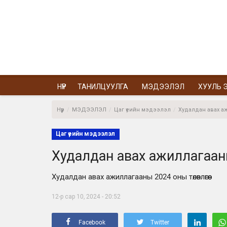
НҮҮР
ТАНИЛЦУУЛГА
МЭДЭЭЛЭЛ
ХУУЛЬ Э
Нүүр
МЭДЭЭЛЭЛ
Цаг үеийн мэдээлэл
Худалдан авах а
Цаг үеийн мэдээлэл
Худалдан авах ажиллагааны 2
Худалдан авах ажиллагааны 2024 оны төлөвлөгөө
12-р сар 10, 2024 - 20:52
Facebook
Twitter