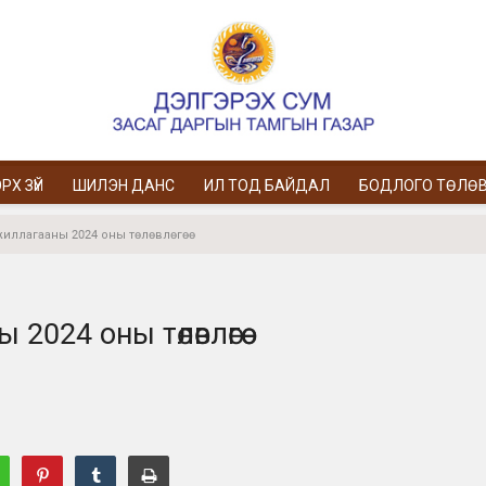
РХ ЗҮЙ
ШИЛЭН ДАНС
ИЛ ТОД БАЙДАЛ
БОДЛОГО ТӨЛӨ
жиллагааны 2024 оны төлөвлөгөө
024 оны төлөвлөгөө