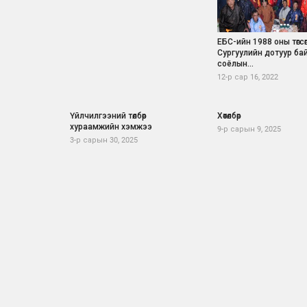
ЕБС-ийн 1988 оны төгсө
Сургуулийн дотуур ба
соёлын...
12-р сар 16, 2022
Үйлчилгээний төлбөр
Хөтөлбөр
хураамжийн хэмжээ
9-р сарын 9, 2025
3-р сарын 30, 2025