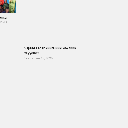
гчид
йрны
Эдийн засаг нийгмийн хөгжлийн
үзүүлэлт
1-р сарын 15, 2025