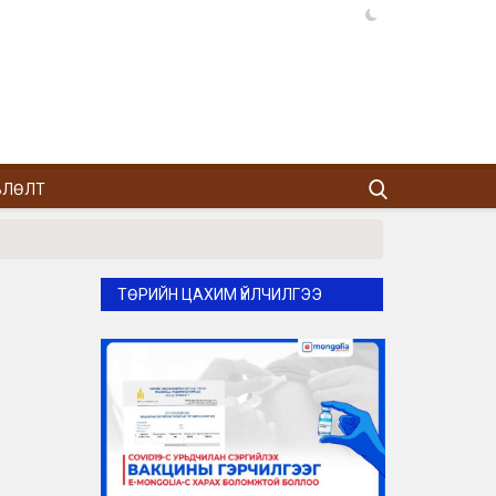
ВЛӨЛТ
ТӨРИЙН ЦАХИМ ҮЙЛЧИЛГЭЭ