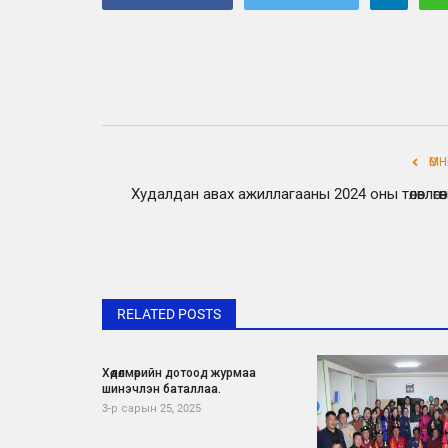
ӨМ
Худалдан авах ажиллагааны 2024 оны төлөвлөгөө
RELATED POSTS
Хөдөлмөрийн дотоод журмаа
шинэчлэн баталлаа.
3-р сарын 25, 2025